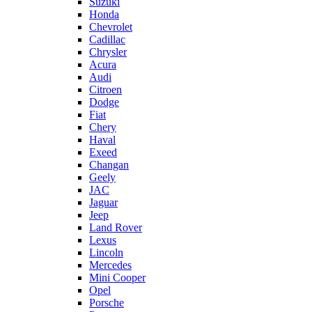
Suzuki
Honda
Chevrolet
Cadillac
Chrysler
Acura
Audi
Citroen
Dodge
Fiat
Chery
Haval
Exeed
Changan
Geely
JAC
Jaguar
Jeep
Land Rover
Lexus
Lincoln
Mercedes
Mini Cooper
Opel
Porsche