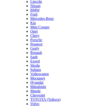
Lincoln
Nissan
BMW
Ford
Mercedes-Benz
Kia
Mini Cooper
Opel
Chery
Porsche
Peugeot
Geely
Renault
Saab
Exeed
Skoda
Subaru
Volkswagen
Москвич
Hyundai
Mitsubishi
Mazda
Chevrolet
TOYOTA (Тойота)
Volvo