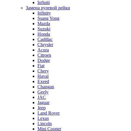
Infiniti
Замена рулевой рейки
Infinity
Ssang Yong
Mazda
Suzuki
Honda
Cadillac
Chrysler
Acura
Citroen
Dodge
Fiat
Chery
Haval
Exeed
Changan
Geely
JAC
Jaguar
Jeep
Land Rover
Lexus
Lincoln
Mini Cooper