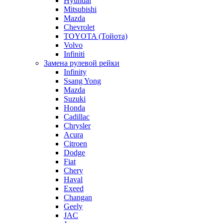
Hyundai
Mitsubishi
Mazda
Chevrolet
TOYOTA (Тойота)
Volvo
Infiniti
Замена рулевой рейки
Infinity
Ssang Yong
Mazda
Suzuki
Honda
Cadillac
Chrysler
Acura
Citroen
Dodge
Fiat
Chery
Haval
Exeed
Changan
Geely
JAC