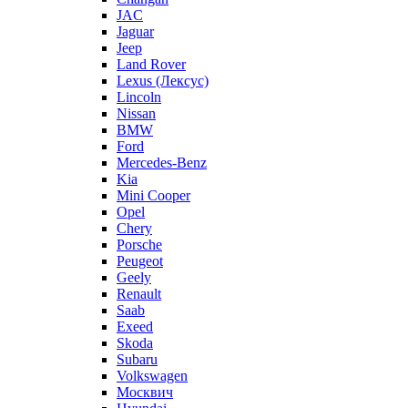
JAC
Jaguar
Jeep
Land Rover
Lexus (Лексус)
Lincoln
Nissan
BMW
Ford
Mercedes-Benz
Kia
Mini Cooper
Opel
Chery
Porsche
Peugeot
Geely
Renault
Saab
Exeed
Skoda
Subaru
Volkswagen
Москвич