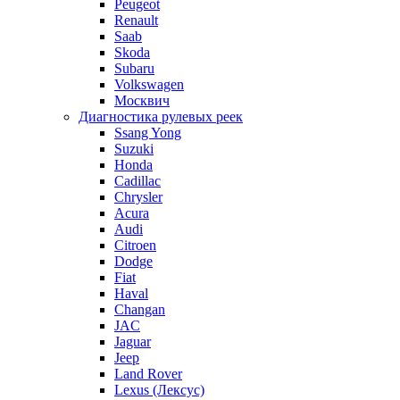
Peugeot
Renault
Saab
Skoda
Subaru
Volkswagen
Москвич
Диагностика рулевых реек
Ssang Yong
Suzuki
Honda
Cadillac
Chrysler
Acura
Audi
Citroen
Dodge
Fiat
Haval
Changan
JAC
Jaguar
Jeep
Land Rover
Lexus (Лексус)