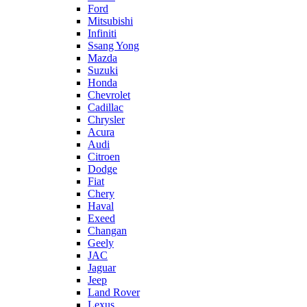
Ford
Mitsubishi
Infiniti
Ssang Yong
Mazda
Suzuki
Honda
Chevrolet
Cadillac
Chrysler
Acura
Audi
Citroen
Dodge
Fiat
Chery
Haval
Exeed
Changan
Geely
JAC
Jaguar
Jeep
Land Rover
Lexus