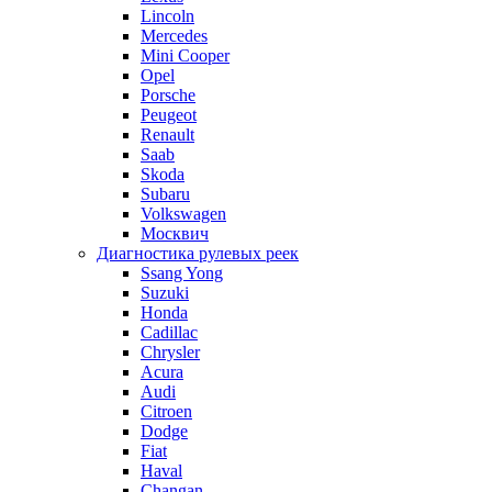
Lincoln
Mercedes
Mini Cooper
Opel
Porsche
Peugeot
Renault
Saab
Skoda
Subaru
Volkswagen
Москвич
Диагностика рулевых реек
Ssang Yong
Suzuki
Honda
Cadillac
Chrysler
Acura
Audi
Citroen
Dodge
Fiat
Haval
Changan