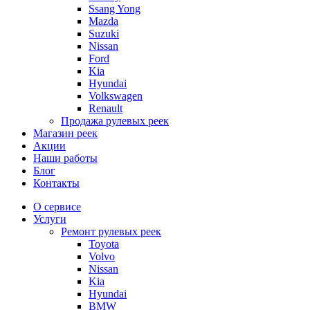
Ssang Yong
Mazda
Suzuki
Nissan
Ford
Kia
Hyundai
Volkswagen
Renault
Продажа рулевых реек
Магазин реек
Акции
Наши работы
Блог
Контакты
О сервисе
Услуги
Ремонт рулевых реек
Toyota
Volvo
Nissan
Kia
Hyundai
BMW