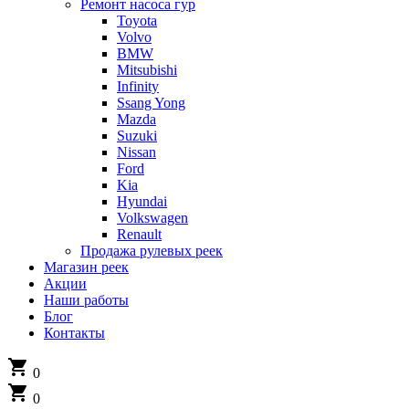
Ремонт насоса гур
Toyota
Volvo
BMW
Mitsubishi
Infinity
Ssang Yong
Mazda
Suzuki
Nissan
Ford
Kia
Hyundai
Volkswagen
Renault
Продажа рулевых реек
Магазин реек
Акции
Наши работы
Блог
Контакты
shopping_cart
0
shopping_cart
0