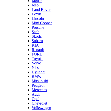
Jaguar
Jeep
Land Rover
Lexus
Lincoln
Mini Cooper
Porsche
Saab
Skoda
Subaru
KIA
Renault
FORD
Toyota
Volvo
Nissan
Hyundai
BMW
Mitsubishi
Peugeot
Mercedes
Audi
Opel
Chevrolet
Volkswagen