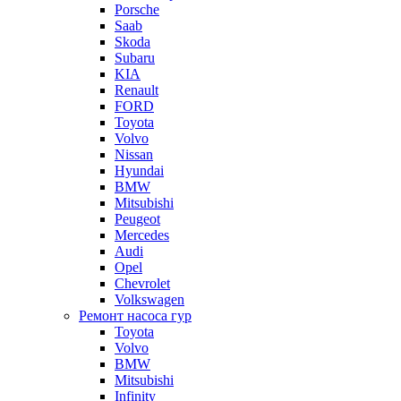
Porsche
Saab
Skoda
Subaru
KIA
Renault
FORD
Toyota
Volvo
Nissan
Hyundai
BMW
Mitsubishi
Peugeot
Mercedes
Audi
Opel
Chevrolet
Volkswagen
Ремонт насоса гур
Toyota
Volvo
BMW
Mitsubishi
Infinity