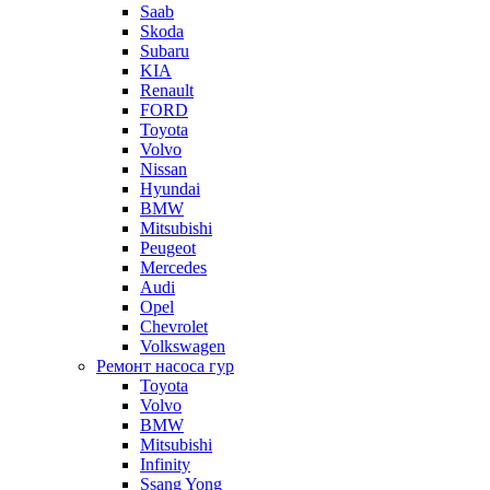
Saab
Skoda
Subaru
KIA
Renault
FORD
Toyota
Volvo
Nissan
Hyundai
BMW
Mitsubishi
Peugeot
Mercedes
Audi
Opel
Chevrolet
Volkswagen
Ремонт насоса гур
Toyota
Volvo
BMW
Mitsubishi
Infinity
Ssang Yong