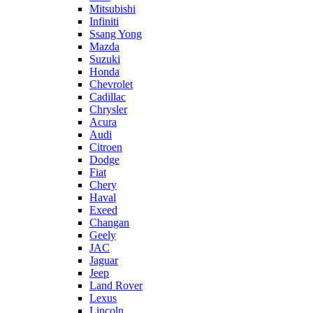
Mitsubishi
Infiniti
Ssang Yong
Mazda
Suzuki
Honda
Chevrolet
Cadillac
Chrysler
Acura
Audi
Citroen
Dodge
Fiat
Chery
Haval
Exeed
Changan
Geely
JAC
Jaguar
Jeep
Land Rover
Lexus
Lincoln