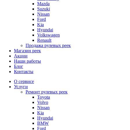
Mazda
Suzuki
Nissan
Ford
Kia
Hyundai
Volkswagen
Renault
Продажа рулевых реек
Магазин реек
Акции
Наши работы
Блог
Контакты
О сервисе
Услуги
Ремонт рулевых реек
Toyota
Volvo
Nissan
Kia
Hyundai
BMW
Ford