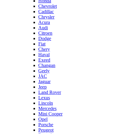
Honda
Chevrolet
Cadillac
Chrysler
Acura
Audi
Citroen
Dodge
Fiat
Chery
Haval
Exeed
Changan
Geely
JAC
Jaguar
Jeep
Land Rover
Lexus
Lincoln
Mercedes
Mini Cooper
Opel
Porsche
Peugeot