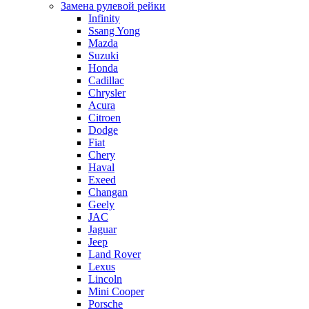
Замена рулевой рейки
Infinity
Ssang Yong
Mazda
Suzuki
Honda
Cadillac
Chrysler
Acura
Citroen
Dodge
Fiat
Chery
Haval
Exeed
Changan
Geely
JAC
Jaguar
Jeep
Land Rover
Lexus
Lincoln
Mini Cooper
Porsche