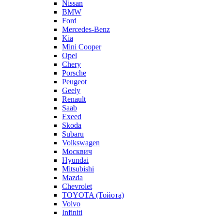
Nissan
BMW
Ford
Mercedes-Benz
Kia
Mini Cooper
Opel
Chery
Porsche
Peugeot
Geely
Renault
Saab
Exeed
Skoda
Subaru
Volkswagen
Москвич
Hyundai
Mitsubishi
Mazda
Chevrolet
TOYOTA (Тойота)
Volvo
Infiniti