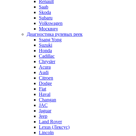
Renault
Saab
Skoda
Subaru
Volkswagen
Москвич
Диагностика рулевых реек
Ssang Yong
Suzuki
Honda
Cadillac
Chrysler
Acura
Audi
Citroen
Dodge
Fiat
Haval
Changan
JAC
Jaguar
Jeep
Land Rover
Lexus (Лексус)
Lincoln